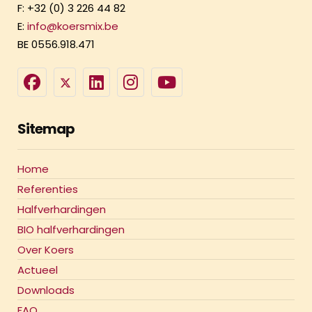
F: +32 (0) 3 226 44 82
E:
info@koersmix.be
BE 0556.918.471
Sitemap
Home
Referenties
Halfverhardingen
BIO halfverhardingen
Over Koers
Actueel
Downloads
FAQ