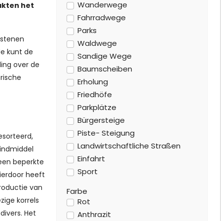
Wanderwege
akten het
Fahrradwege
Parks
 stenen
Waldwege
Je kunt de
Sandige Wege
ling over de
Baumscheiben
rische
Erholung
Friedhöfe
Parkplätze
Bürgersteige
Piste- Steigung
esorteerd,
Landwirtschaftliche Straßen
bindmiddel
Einfahrt
 een beperkte
Sport
ierdoor heeft
productie van
Farbe
zige korrels
Rot
divers. Het
Anthrazit