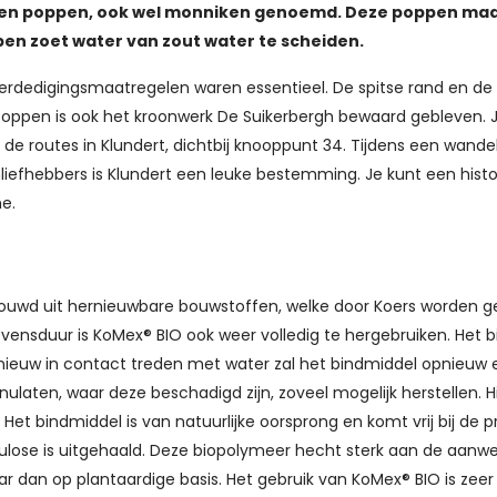
enen poppen, ook wel monniken genoemd. Deze poppen ma
pen zoet water van zout water te scheiden.
 verdedigingsmaatregelen waren essentieel. De spitse rand en de
oppen is ook het kroonwerk De Suikerbergh bewaard gebleven. 
e routes in Klundert, dichtbij knooppunt 34. Tijdens een wande
iefhebbers is Klundert een leuke bestemming. Je kunt een histo
e.
bouwd uit hernieuwbare bouwstoffen, welke door Koers worden g
vensduur is KoMex® BIO ook weer volledig te hergebruiken. Het 
 opnieuw in contact treden met water zal het bindmiddel opnieuw
aten, waar deze beschadigd zijn, zoveel mogelijk herstellen. H
t bindmiddel is van natuurlijke oorsprong en komt vrij bij de 
ellulose is uitgehaald. Deze biopolymeer hecht sterk aan de aanwe
ar dan op plantaardige basis. Het gebruik van KoMex® BIO is zeer 