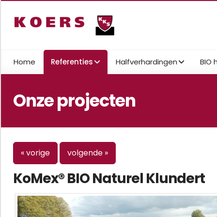
Home
Referenties
Halfverhardingen
BIO 
Onze projecten
« vorige
volgende »
KoMex® BIO Naturel Klundert