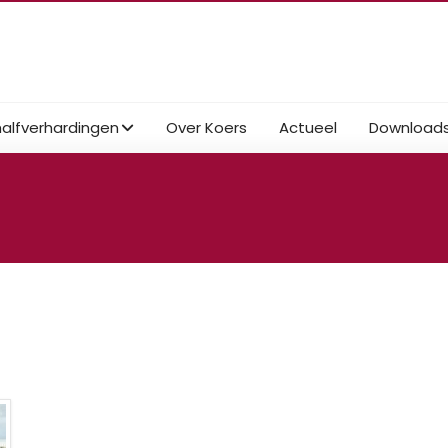
halfverhardingen
Over Koers
Actueel
Download