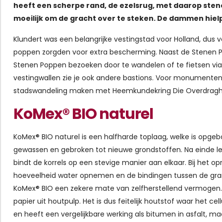
heeft een scherpe rand, de ezelsrug, met daarop st
moeilijk om de gracht over te steken. De dammen hiel
Klundert was een belangrijke vestingstad voor Holland, dus
poppen zorgden voor extra bescherming. Naast de Stenen P
Stenen Poppen bezoeken door te wandelen of te fietsen via d
vestingwallen zie je ook andere bastions. Voor monumentenl
stadswandeling maken met Heemkundekring Die Overdragh
KoMex® BIO naturel
KoMex® BIO naturel is een halfharde toplaag, welke is opge
gewassen en gebroken tot nieuwe grondstoffen. Na einde le
bindt de korrels op een stevige manier aan elkaar. Bij het
hoeveelheid water opnemen en de bindingen tussen de granul
KoMex® BIO een zekere mate van zelfherstellend vermogen. He
papier uit houtpulp. Het is dus feitelijk houtstof waar het c
en heeft een vergelijkbare werking als bitumen in asfalt, ma