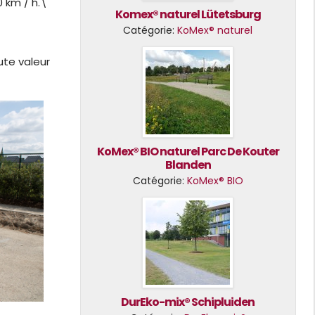
 km / h.\
Komex® naturel Lütetsburg
Catégorie:
KoMex® naturel
ute valeur
KoMex® BIO naturel Parc De Kouter
Blanden
Catégorie:
KoMex® BIO
DurEko-mix® Schipluiden