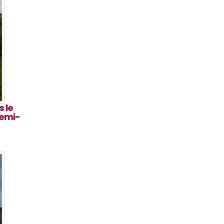
 le
semi-