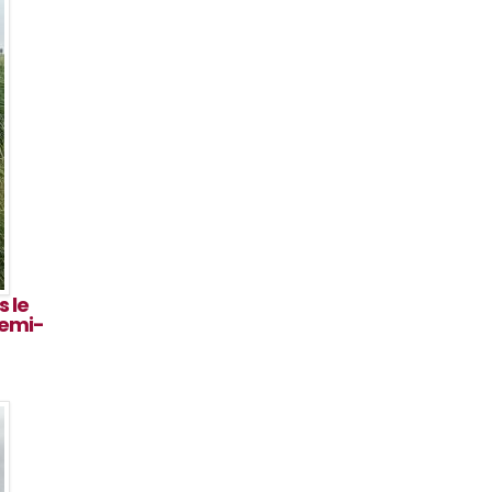
 le
semi-