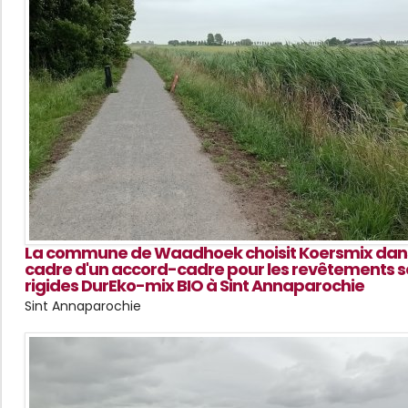
La commune de Waadhoek choisit Koersmix dans
cadre d'un accord-cadre pour les revêtements 
rigides DurEko-mix BIO à Sint Annaparochie
Sint Annaparochie