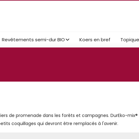
Revêtements semi-dur BIO
Koers en bref
Topiqu
tiers de promenade dans les forêts et campagnes. DurEko-mix® 
tits coquillages qui devront être remplacés à l'avenir.