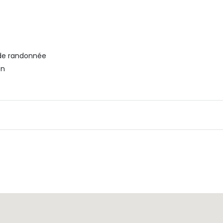
 de randonnée
on