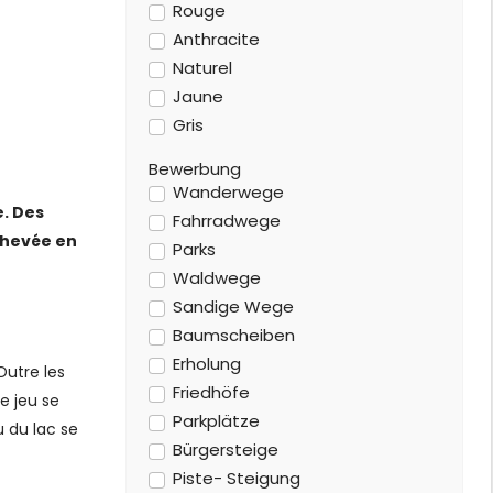
Rouge
Anthracite
Naturel
Jaune
Gris
Bewerbung
Wanderwege
e. Des
Fahrradwege
achevée en
Parks
Waldwege
Sandige Wege
Baumscheiben
Erholung
Outre les
Friedhöfe
le jeu se
Parkplätze
u du lac se
Bürgersteige
Piste- Steigung