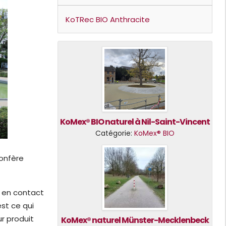
KoTRec BIO Anthracite
KoMex® BIO naturel à Nil-Saint-Vincent
Catégorie:
KoMex® BIO
confère
u en contact
est ce qui
r produit
KoMex® naturel Münster-Mecklenbeck