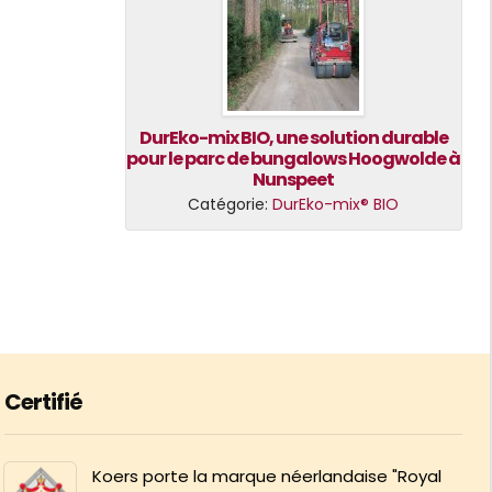
DurEko-mix BIO, une solution durable
pour le parc de bungalows Hoogwolde à
Nunspeet
Catégorie:
DurEko-mix® BIO
Certifié
Koers porte la marque néerlandaise "Royal