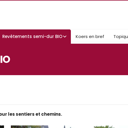
Revêtements semi-dur BIO
Koers en bref
Topiq
IO
r les sentiers et chemins.